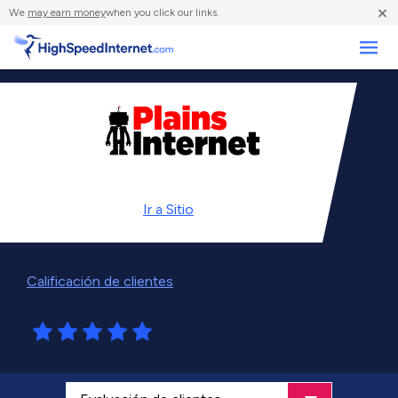
×
We
may earn money
when you click our links.
Negocios
Ir a
Sitio
Calificación de clientes