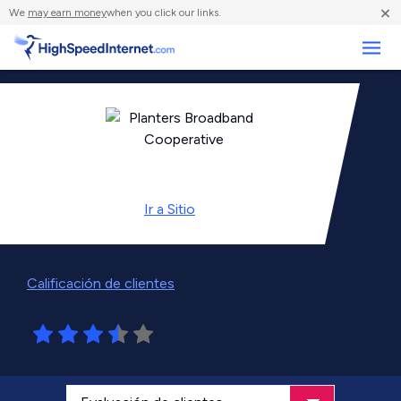
×
We
may earn money
when you click our links.
Negocios
Ir a
Sitio
Calificación de clientes