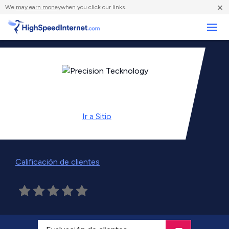
×
We
may earn money
when you click our links.
Negocios
Ir a
Sitio
Calificación de clientes