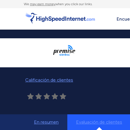
We
may earn money
when you click our links.
Encue
Calificación de clientes
En resumen
Evaluación de clientes