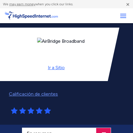
×
We
may earn money
when you click our links.
Negocios
Ir a
Sitio
Calificación de clientes