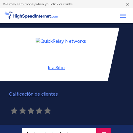
×
We
may earn money
when you click our links.
Negocios
Ir a
Sitio
Calificación de clientes