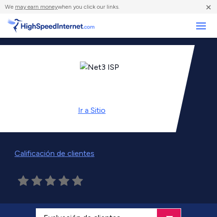
×
We
may earn money
when you click our links.
Negocios
Ir a
Sitio
Calificación de clientes