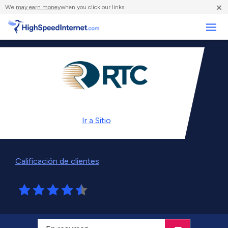
×
We
may earn money
when you click our links.
Negocios
Ir a
Sitio
Calificación de clientes