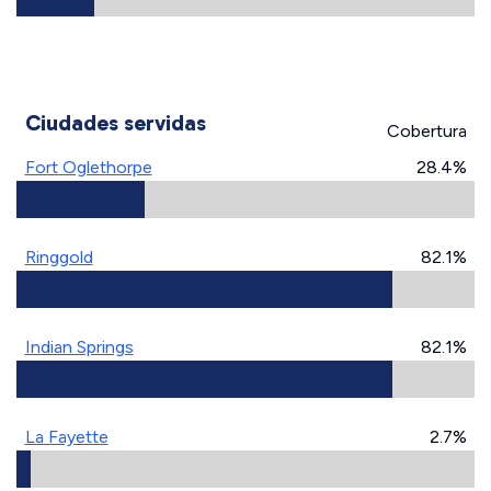
Ciudades servidas
Cobertura
Fort Oglethorpe
28.4%
Ringgold
82.1%
Indian Springs
82.1%
La Fayette
2.7%