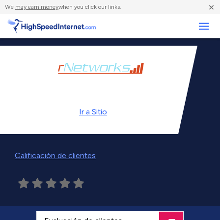
×
We
may earn money
when you click our links.
Negocios
Ir a
Sitio
Calificación de clientes