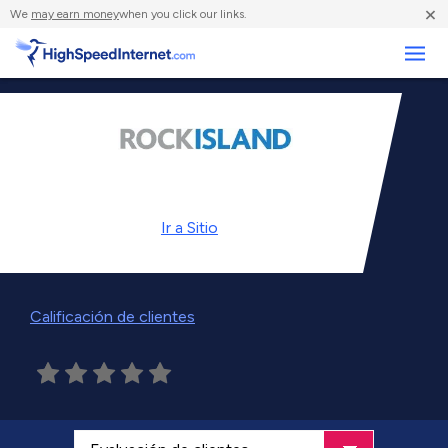
×
We
may earn money
when you click our links.
Negocios
Ir a
Sitio
Calificación de clientes