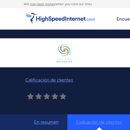
We
may earn money
when you click our links.
Encue
Calificación de clientes
En resumen
Evaluación de clientes