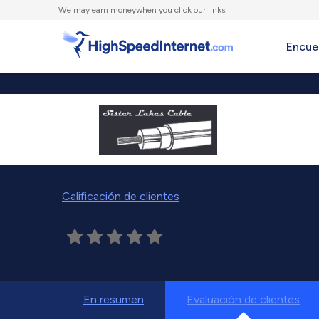
We
may earn money
when you click our links.
Encue
Calificación de clientes
En resumen
Evaluación de clientes