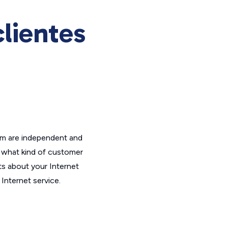
clientes
om are independent and
t what kind of customer
ts about your Internet
Internet service.