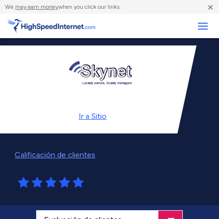
×
We
may earn money
when you click our links.
Negocios
Ir a
Sitio
Calificación de clientes