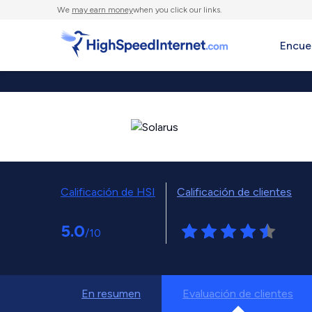
We
may earn money
when you click our links.
Encue
Calificación de HSI
Calificación de clientes
5.0
/10
En resumen
Evaluación de clientes