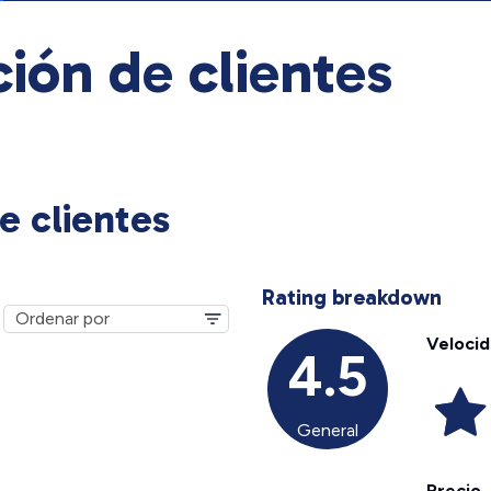
ión de clientes
e clientes
Rating breakdown
Veloci
4.5
General
Precio