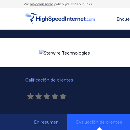
We
may earn money
when you click our links.
Encue
Calificación de clientes
En resumen
Evaluación de clientes