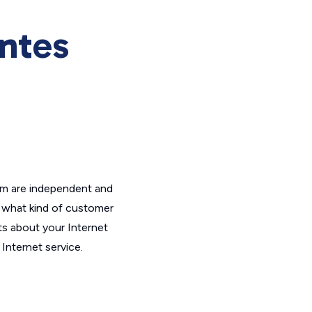
entes
om are independent and
t what kind of customer
ts about your Internet
Internet service.