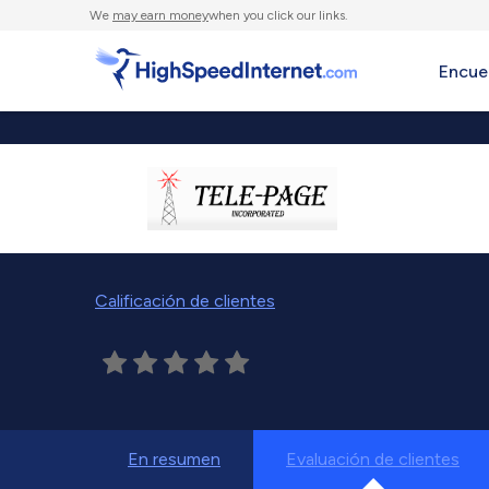
We
may earn money
when you click our links.
Encue
Calificación de clientes
En resumen
Evaluación de clientes