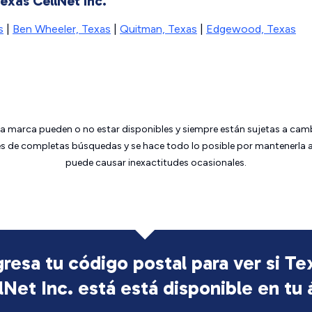
exas CellNet Inc.
s
|
Ben Wheeler, Texas
|
Quitman, Texas
|
Edgewood, Texas
da marca pueden o no estar disponibles y siempre están sujetas a cam
 de completas búsquedas y se hace todo lo posible por mantenerla ac
puede causar inexactitudes ocasionales.
gresa tu código postal para ver si Te
lNet Inc. está
está disponible en tu 