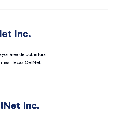
et Inc.
mayor área de cobertura
s más. Texas CellNet
lNet Inc.