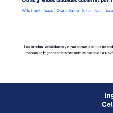
Otras grandes ciudades cubiertas por T
Wills Point, Texas
|
Grand Saline, Texas
|
Van, Texa
Los precios, velocidades y otras características de ca
marcas en HighspeedInternet.com es obtenida a través
In
Cel