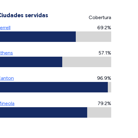
Ciudades servidas
Cobertura
errell
69.2%
thens
57.1%
anton
96.9%
ineola
79.2%