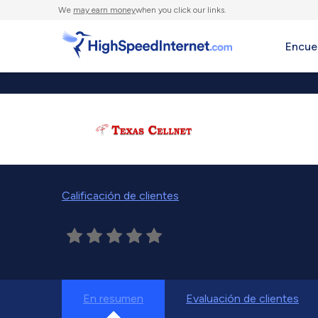
We
may earn money
when you click our links.
Encue
Calificación de clientes
En resumen
Evaluación de clientes