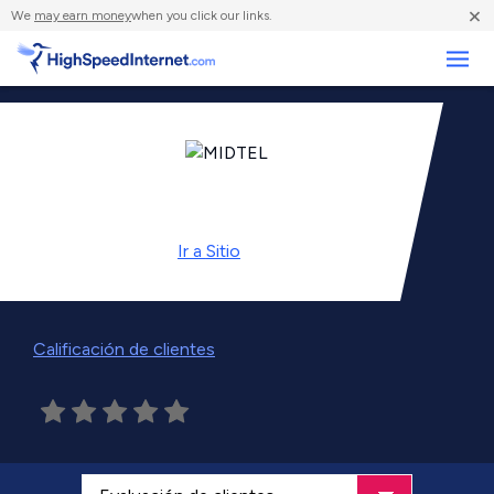
×
We
may earn money
when you click our links.
Negocios
Ir a
Sitio
Calificación de clientes