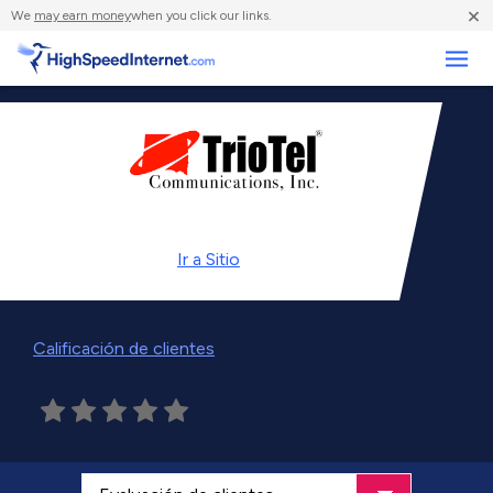
×
We
may earn money
when you click our links.
Negocios
Ir a
Sitio
Calificación de clientes