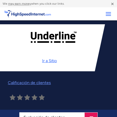
×
We
may earn money
when you click our links.
Negocios
Ir a
Sitio
Calificación de clientes