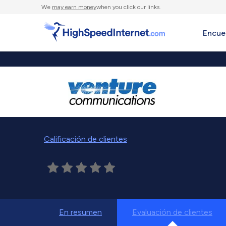
We
may earn money
when you click our links.
Encue
Calificación de clientes
En resumen
Evaluación de clientes