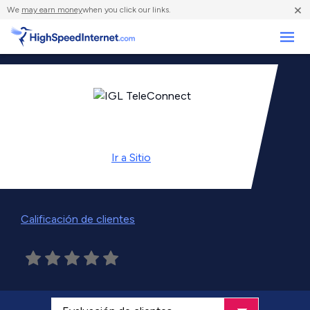
×
We
may earn money
when you click our links.
Negocios
Ir a
Sitio
Calificación de clientes