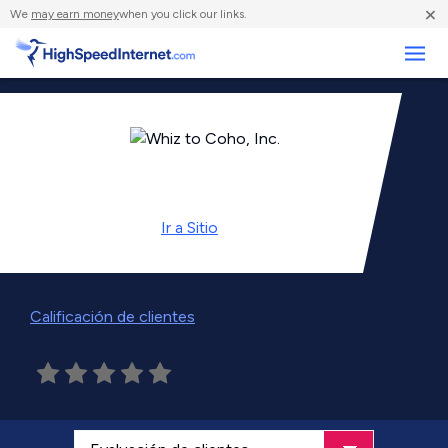
×
We
may earn money
when you click our links.
Negocios
Ir a
Sitio
Calificación de clientes