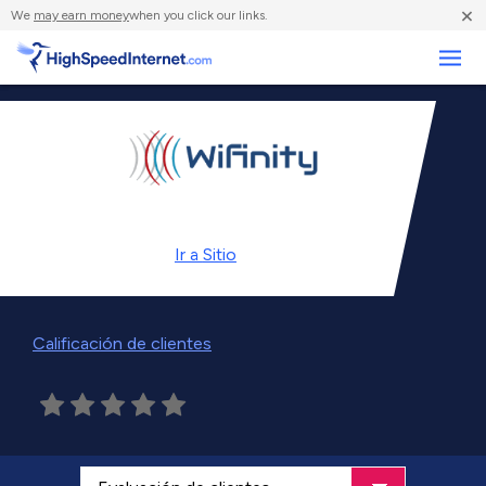
×
We
may earn money
when you click our links.
Negocios
Ir a
Sitio
Calificación de clientes