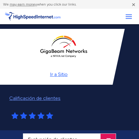
×
We
may earn money
when you click our links.
Negocios
Ir a
Sitio
Calificación de clientes