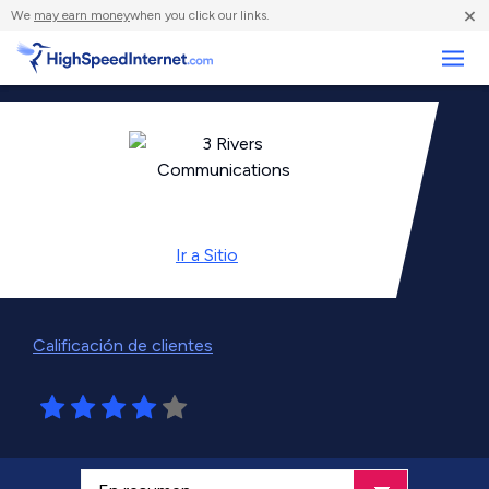
×
We
may earn money
when you click our links.
Negocios
Ir a
Sitio
Calificación de clientes