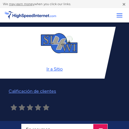
×
We
may earn money
when you click our links.
Negocios
Ir a
Sitio
Calificación de clientes