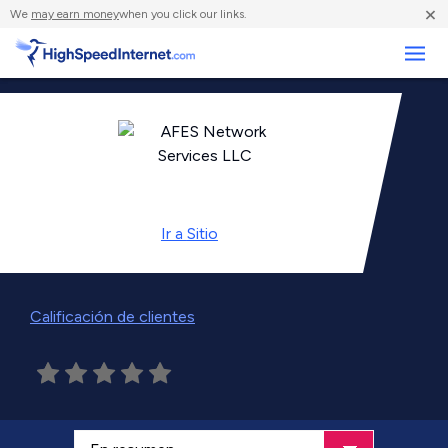
×
We
may earn money
when you click our links.
Negocios
Ir a
Sitio
Calificación de clientes