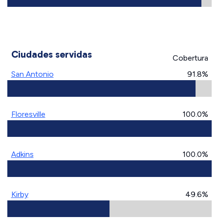
Ciudades servidas
Cobertura
San Antonio
91.8%
Floresville
100.0%
Adkins
100.0%
Kirby
49.6%