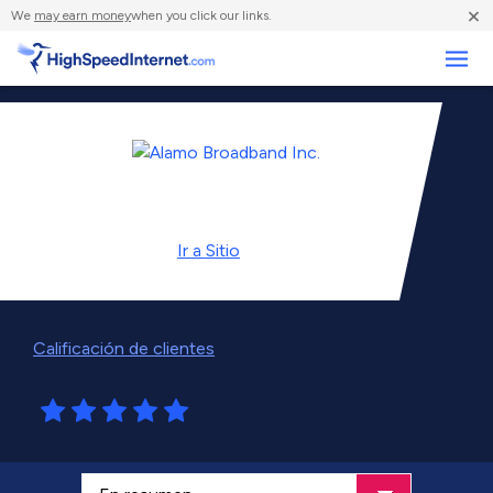
×
We
may earn money
when you click our links.
Negocios
Ir a
Sitio
Calificación de clientes