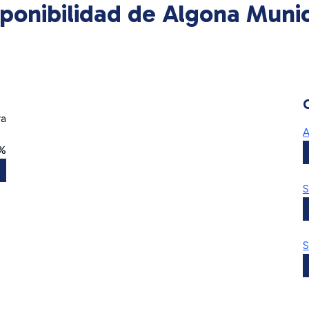
onibilidad de Algona Munici
ra
A
0%
S
S