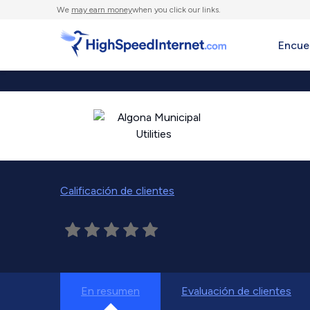
We
may earn money
when you click our links.
Encue
Calificación de clientes
En resumen
Evaluación de clientes