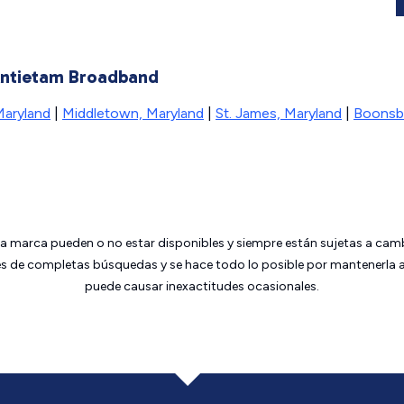
 Antietam Broadband
Maryland
|
Middletown, Maryland
|
St. James, Maryland
|
Boonsb
da marca pueden o no estar disponibles y siempre están sujetas a cam
 de completas búsquedas y se hace todo lo posible por mantenerla ac
puede causar inexactitudes ocasionales.