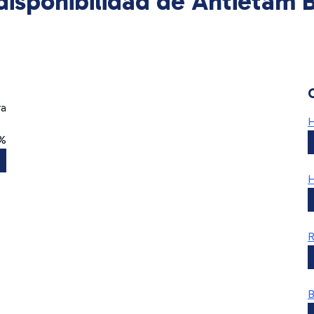
isponibilidad de Antietam
ra
H
0%
H
B