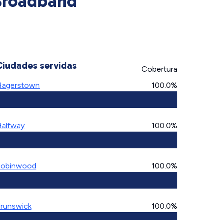
 Broadband
Ciudades servidas
Cobertura
agerstown
100.0%
alfway
100.0%
Robinwood
100.0%
runswick
100.0%