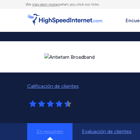
We
may earn money
when you click our links.
Encue
Calificación de clientes
En resumen
Evaluación de clientes