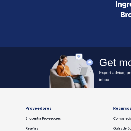
Ingr
Br
Proveedores
Recurso
Encuentra Proveedores
Comparació
Reseñas
Guías de E