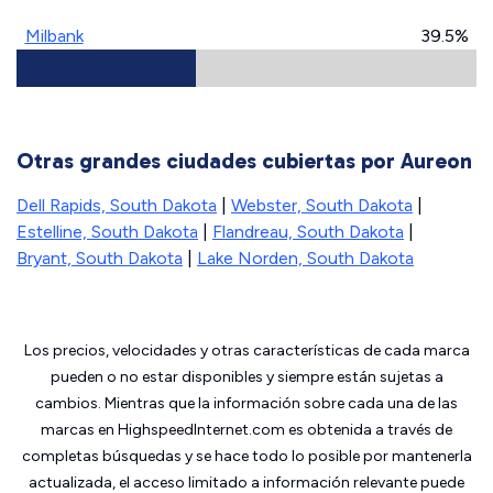
Milbank
39.5%
Otras grandes ciudades cubiertas por Aureon
Dell Rapids, South Dakota
|
Webster, South Dakota
|
Estelline, South Dakota
|
Flandreau, South Dakota
|
Bryant, South Dakota
|
Lake Norden, South Dakota
Los precios, velocidades y otras características de cada marca
pueden o no estar disponibles y siempre están sujetas a
cambios. Mientras que la información sobre cada una de las
marcas en HighspeedInternet.com es obtenida a través de
completas búsquedas y se hace todo lo posible por mantenerla
actualizada, el acceso limitado a información relevante puede