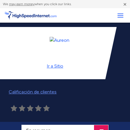
×
We
may earn money
when you click our links.
Negocios
Ir a
Sitio
Calificación de clientes