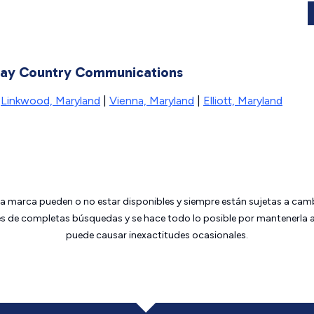
 Bay Country Communications
|
Linkwood, Maryland
|
Vienna, Maryland
|
Elliott, Maryland
da marca pueden o no estar disponibles y siempre están sujetas a cam
 de completas búsquedas y se hace todo lo posible por mantenerla ac
puede causar inexactitudes ocasionales.