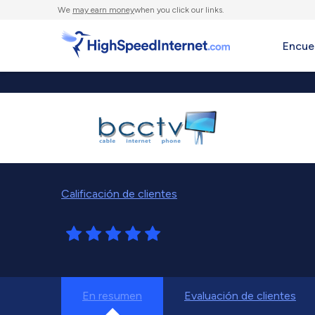
We
may earn money
when you click our links.
Encue
Calificación de clientes
En resumen
Evaluación de clientes