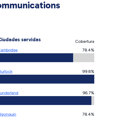
Communications
Ciudades servidas
Cobertura
ambridge
78.4%
urlock
99.8%
underland
96.7%
lgonquin
78.4%