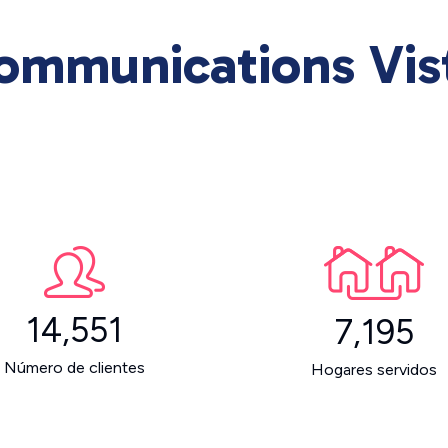
ommunications Vis
14,551
7,195
Número de clientes
Hogares servidos