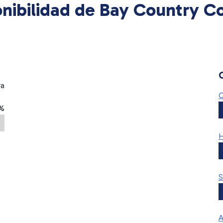
nibilidad de Bay Country 
ra
C
2%
H
S
A