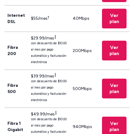
Ver
Internet
†
$55/mes
40Mbps
plan
DSL
║
$29.99/mes
con descuento de $10.00
Ver
Fibra
al mes por pago
200Mbps
plan
200
automático y facturación
electrónica
║
$39.99/mes
con descuento de $10.00
Ver
Fibra
al mes por pago
500Mbps
plan
500
automático y facturación
electrónica
║
$49.99/mes
con descuento de $10.00
Ver
Fibra 1
al mes por pago
940Mbps
plan
Gigabit
automático y facturación