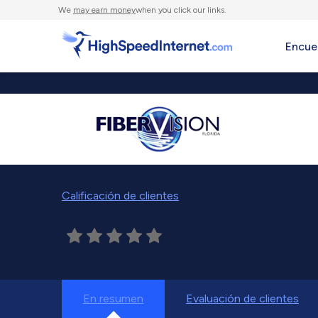
We
may earn money
when you click our links.
Encue
Calificación de clientes
En resumen
Evaluación de clientes