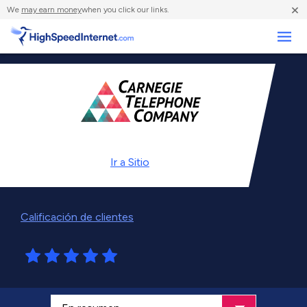
×
We
may earn money
when you click our links.
Negocios
Ir a
Sitio
Calificación de clientes