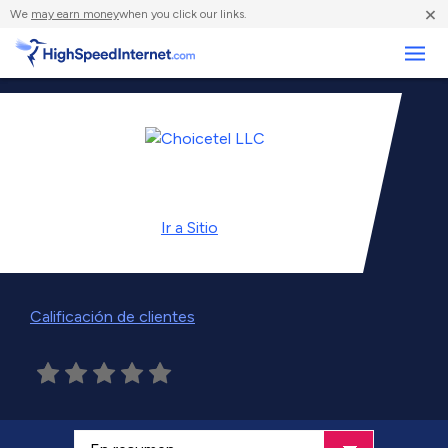
×
We
may earn money
when you click our links.
Negocios
Ir a
Sitio
Calificación de clientes