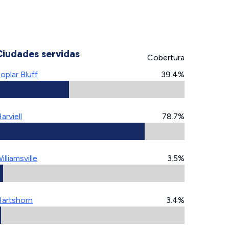
Ciudades servidas
Cobertura
oplar Bluff
39.4%
arviell
78.7%
illiamsville
3.5%
artshorn
3.4%