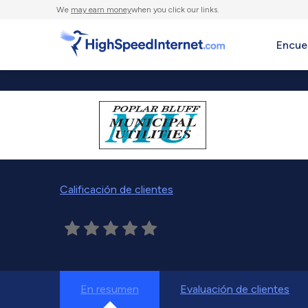
We
may earn money
when you click our links.
Encue
Calificación de clientes
En resumen
Evaluación de clientes