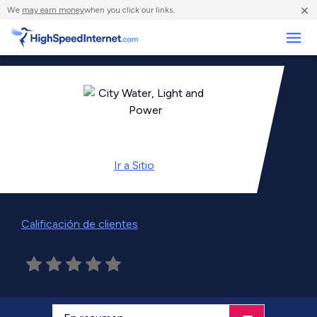
×
We
may earn money
when you click our links.
Negocios
Ir a
Sitio
Calificación de clientes