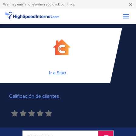
×
We
may earn money
when you click our links.
Negocios
Ir a
Sitio
Calificación de clientes