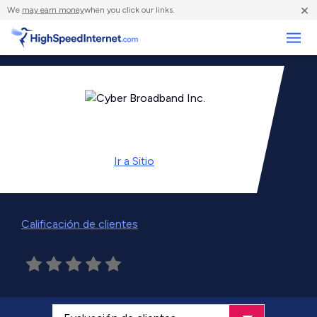
×
We
may earn money
when you click our links.
Negocios
Ir a
Sitio
Calificación de clientes