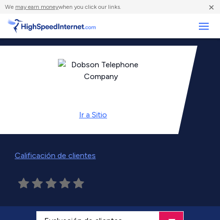
×
We
may earn money
when you click our links.
Negocios
Ir a
Sitio
Calificación de clientes