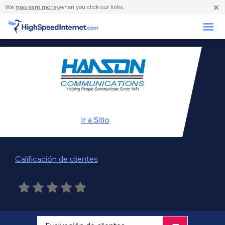
×
We
may earn money
when you click our links.
Negocios
Ir a
Sitio
Calificación de clientes