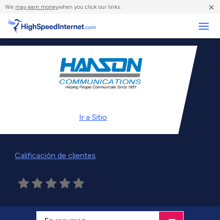
×
We
may earn money
when you click our links.
Negocios
Ir a
Sitio
Calificación de clientes