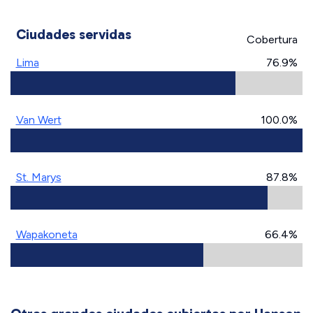
Ciudades servidas
Cobertura
Lima
76.9%
Van Wert
100.0%
St. Marys
87.8%
Wapakoneta
66.4%