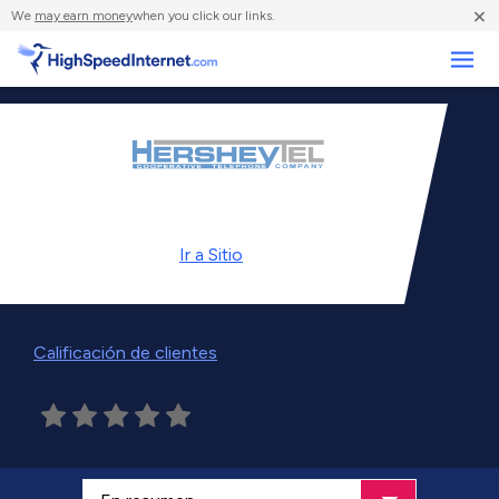
×
We
may earn money
when you click our links.
Negocios
Ir a
Sitio
Calificación de clientes