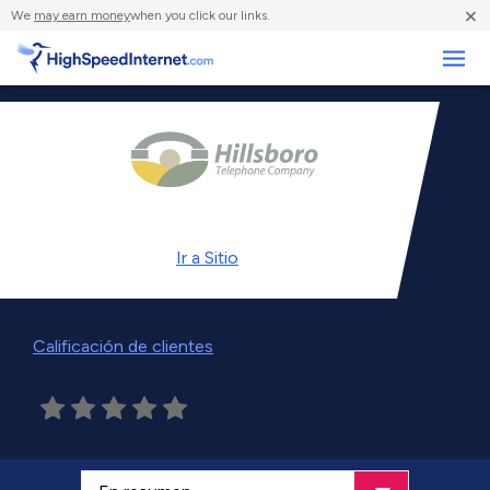
×
We
may earn money
when you click our links.
Negocios
Ir a
Sitio
Calificación de clientes