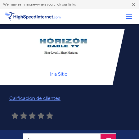
×
We
may earn money
when you click our links.
Negocios
Ir a
Sitio
Calificación de clientes