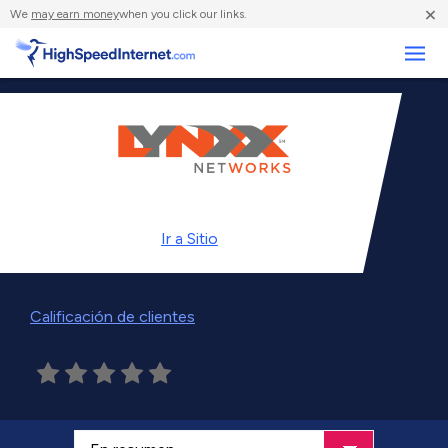
×
We
may earn money
when you click our links.
Negocios
Ir a
Sitio
Calificación de clientes