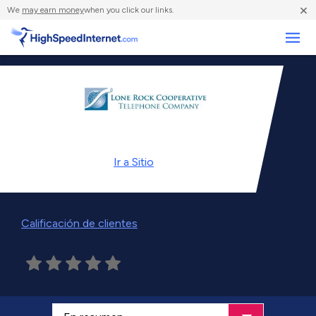
×
We
may earn money
when you click our links.
Negocios
Ir a
Sitio
Calificación de clientes