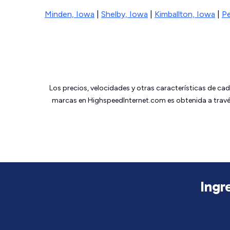
Minden, Iowa
|
Shelby, Iowa
|
Kimballton, Iowa
|
Pe
Los precios, velocidades y otras características de ca
marcas en HighspeedInternet.com es obtenida a través
Ingr